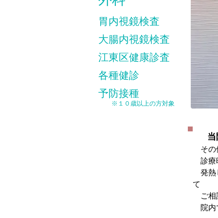
胃内視鏡検査
大腸内視鏡検査
江東区健康診査
各種健診
予防接種
※１０歳以上の方対象
当
その他
診療時
発熱し
て
ご相
院内で