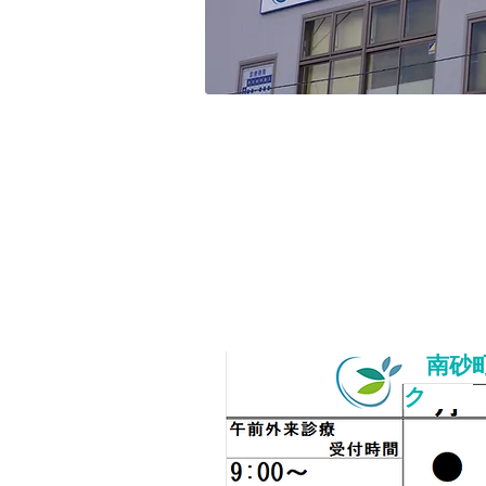
南砂町
ク