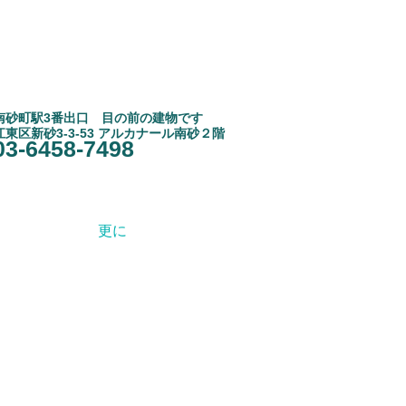
南砂町駅3
​番出口 目の前の建物です
江東区新砂3-3-53 アルカナール南砂２階
03-6458-7498
更に