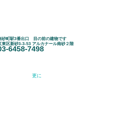
南砂町駅3
​番出口 目の前の建物です
江東区新砂3-3-53 アルカナール南砂２階
03-6458-7498
更に