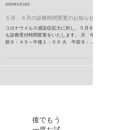
2020年5月18日
５月、６月の診療時間変更のお知らせ
コロナウイルス感染症拡大に対し、５月６月
も診療受付時間変更をいたします。 月 午
前９：４５～午後１：００ 火 午前９：４
５～午後１：００ 水 午後２：４５～午後
６：００ 木 午前９：４５～午後１：００
金 午前９：４５～午後１：００ 土 午前
９：４５～午後１：００...
お知らせ
後でもう
一度お試