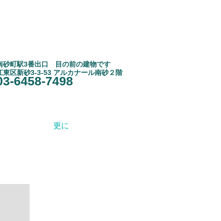
南砂町駅3
​番出口 目の前の建物です
江東区新砂3-3-53 アルカナール南砂２階
03-6458-7498
更に
お知らせ