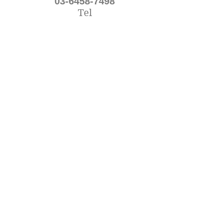
03-6458-7498
Tel