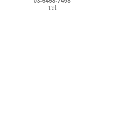
03-6458-7498
Tel