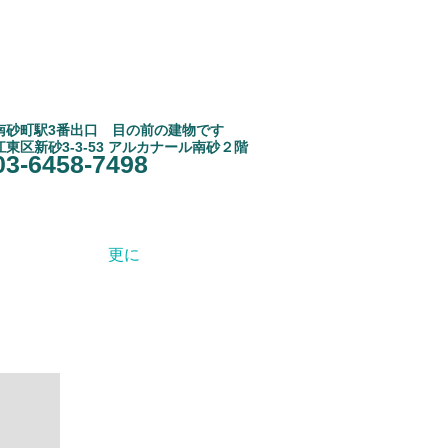
南砂町駅3
​番出口 目の前の建物です
江東区新砂3-3-53 アルカナール南砂２階
03-6458-7498
更に
お知らせ